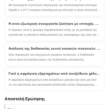
εμπορίου, είναι ένας μακροπρόθεσμος
Με προηγμένη τεχνολογία παραγωγής και αποτελεσματικό σύστημα
σταθερός προμηθευτής για χονδρεμπόρους
logistics, η HY Company ολοκλήρωσε με επιτυχία το έργο αποστολής
ανταλλακτικών στο εξωτερικό, αλυσίδες
εμπορευματοκιβωτίων σε πελάτες στο εξωτερικό.
επισκευής αυτοκινήτων και διασυνοριακό
Η σινο-εξωτερική συνεργασία ξεκίνησε με επιτυχία, η Xiamen Zhongshan Road είναι μάρτυρας φιλίας και συνεργασίας
ηλεκτρονικό εμπόριο.
Η Xiamen, αυτή η όμορφη παραθαλάσσια πόλη, με τη μοναδική της
γοητεία και τη φιλόξενη ανθρωπιστική της ατμόσφαιρα, έχει γίνει για
άλλη μια φορά μάρτυρας της σινο-εξωτερικής συνεργασίας. Κάτω από
τον προσεκτικό σχεδιασμό και την οργάνωση του Τμήματος
Ανάλυση της διαδικασίας κενού οικιακών συσκευών: Λαμβάνοντας ως παραδείγματα το κέλυφος του πλυντηρίου και τα εσωτερικά και εξωτερικά πάνελ των ψυγείων
Εξωτερικού Εμπορίου, το HY καλωσόρισε το δοκιμαστικό πέρασμα
του έργου 400 αξόνων. Με την επιτυχή ολοκλήρωση του έργου, όχι
Στην παραγωγή των σύγχρονων οικιακών συσκευών, η διαδικασία
μόνο θερίσαμε επιχειρηματική επιτυχία, αλλά αφήσαμε επίσης ίχνη
κενού είναι ένα κρίσιμο μέρος της διαδικασίας κατασκευής.
σινο-ξένης φιλίας στους δρόμους και τα σοκάκια της οδού Xiamen
Zhongshan.
Γιατί η σφράγιση εξαρτημάτων από ανοξείδωτο χάλυβα είναι απαραίτητη για την κατασκευή ακριβείας;
​Η σφράγιση εξαρτημάτων από ανοξείδωτο χάλυβα έχει γίνει μία από
τις πιο αξιόπιστες και οικονομικά αποδοτικές λύσεις διαμόρφωσης
μετάλλων που χρησιμοποιούνται σε αυτοκίνητα, ηλεκτρονικά,
συσκευές, εξοπλισμό κτιρίων και βιομηχανικά μηχανήματα. Ως εταιρεία
Αποστολή Ερώτησης
που ασχολείται βαθιά με την κατασκευή μετάλλων, η Xiamen Hongyu
Intelligent Technology Co., Ltd. εστιάζει στην παροχή σταθερής
ποιότητας, παραγωγής υψηλής απόδοσης και σταθερής ακρίβειας