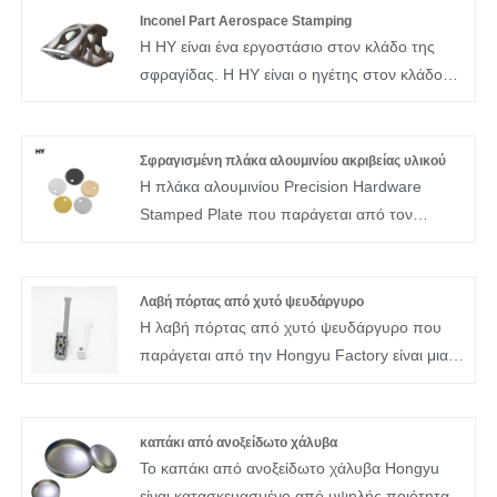
οποίο είναι ανθεκτικό στη σκουριά,
Inconel Part Aerospace Stamping
αντιρρυπαντικό, έχει υψηλότερη αντοχή,
Η HY είναι ένα εργοστάσιο στον κλάδο της
σκληρότητα και ολκιμότητα. Η σφράγιση
σφραγίδας. Η HY είναι ο ηγέτης στον κλάδο
μετάλλων ακριβείας χρησιμοποιείται σε πολλές
στην προσαρμοσμένη αεροδιαστημική
βιομηχανίες.
σφράγιση ανταλλακτικών inconel για χρήση
στις ηλεκτρονικές, κατασκευές,
Σφραγισμένη πλάκα αλουμινίου ακριβείας υλικού
αεροδιαστημική, αμυντική και ιατρική
Η πλάκα αλουμινίου Precision Hardware
βιομηχανία.
Stamped Plate που παράγεται από τον
επαγγελματία κατασκευαστή Hongyu είναι
κατασκευασμένη από αλουμίνιο με πάχος 0,4
mm και έχει εξαιρετική απόδοση
Λαβή πόρτας από χυτό ψευδάργυρο
στεγανοποίησης και σταθερότητα. Μπορεί να
Η λαβή πόρτας από χυτό ψευδάργυρο που
χρησιμοποιηθεί σε συστήματα κλιματισμού.
παράγεται από την Hongyu Factory είναι μια
χυτή λαβή πόρτας με βάση το κράμα
ψευδάργυρου. Παρέχει τόσο λειτουργίες
συγκράτησης όσο και διακοσμητικές για
καπάκι από ανοξείδωτο χάλυβα
πόρτες μέσω διεργασιών χύτευσης με χύτευση
Το καπάκι από ανοξείδωτο χάλυβα Hongyu
ακριβείας και επεξεργασίας επιφανειών,
είναι κατασκευασμένο από υψηλής ποιότητας