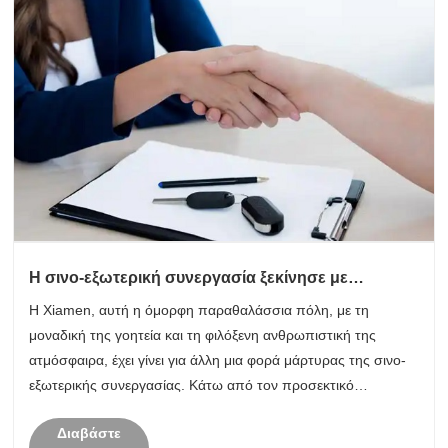
Η σινο-εξωτερική συνεργασία ξεκίνησε με
επιτυχία, η Xiamen Zhongshan Road είναι
Η Xiamen, αυτή η όμορφη παραθαλάσσια πόλη, με τη
μάρτυρας φιλίας και συνεργασίας
μοναδική της γοητεία και τη φιλόξενη ανθρωπιστική της
ατμόσφαιρα, έχει γίνει για άλλη μια φορά μάρτυρας της σινο-
εξωτερικής συνεργασίας. Κάτω από τον προσεκτικό
σχεδιασμό και την οργάνωση του Τμήματος Εξωτερικού
Διαβάστε
Εμπορίου, το HY καλωσόρισε το δοκιμαστι......