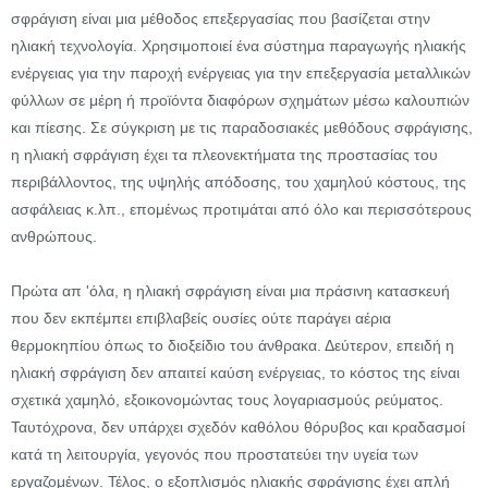
σφράγιση είναι μια μέθοδος επεξεργασίας που βασίζεται στην
ηλιακή τεχνολογία. Χρησιμοποιεί ένα σύστημα παραγωγής ηλιακής
ενέργειας για την παροχή ενέργειας για την επεξεργασία μεταλλικών
φύλλων σε μέρη ή προϊόντα διαφόρων σχημάτων μέσω καλουπιών
και πίεσης. Σε σύγκριση με τις παραδοσιακές μεθόδους σφράγισης,
η ηλιακή σφράγιση έχει τα πλεονεκτήματα της προστασίας του
περιβάλλοντος, της υψηλής απόδοσης, του χαμηλού κόστους, της
ασφάλειας κ.λπ., επομένως προτιμάται από όλο και περισσότερους
ανθρώπους.
Πρώτα απ 'όλα, η ηλιακή σφράγιση είναι μια πράσινη κατασκευή
που δεν εκπέμπει επιβλαβείς ουσίες ούτε παράγει αέρια
θερμοκηπίου όπως το διοξείδιο του άνθρακα. Δεύτερον, επειδή η
ηλιακή σφράγιση δεν απαιτεί καύση ενέργειας, το κόστος της είναι
σχετικά χαμηλό, εξοικονομώντας τους λογαριασμούς ρεύματος.
Ταυτόχρονα, δεν υπάρχει σχεδόν καθόλου θόρυβος και κραδασμοί
κατά τη λειτουργία, γεγονός που προστατεύει την υγεία των
εργαζομένων. Τέλος, ο εξοπλισμός ηλιακής σφράγισης έχει απλή