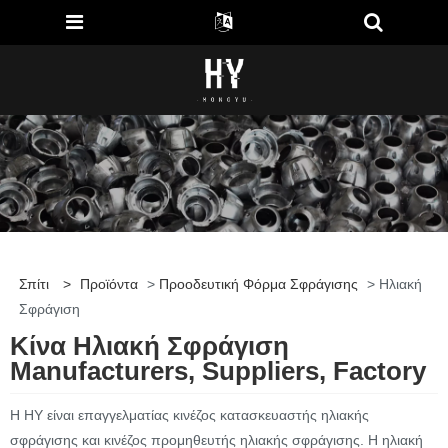
Σπίτι
>
Προϊόντα
>
Προοδευτική Φόρμα Σφράγισης
> Ηλιακή
Σφράγιση
Κίνα Ηλιακή Σφράγιση
Manufacturers, Suppliers, Factory
Η HY είναι επαγγελματίας κινέζος κατασκευαστής ηλιακής
σφράγισης και κινέζος προμηθευτής ηλιακής σφράγισης. Η ηλιακή