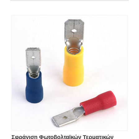
Σφράγιση Φωτοβολταϊκών Τερματικών