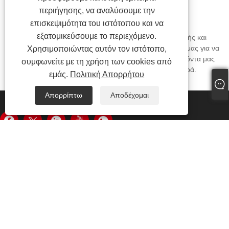
περιήγησης, να αναλύσουμε την
<
1
2
>
επισκεψιμότητα του ιστότοπου και να
εξατομικεύσουμε το περιεχόμενο.
Η HY είναι επαγγελματίας Ηλιακή Σφράγιση κατασκευαστής και
προμηθευτής στην Κίνα. Καλώς ήρθατε στο εργοστάσιό μας για να
Χρησιμοποιώντας αυτόν τον ιστότοπο,
αγοράσετε Ηλιακή Σφράγιση. Τα υψηλής ποιότητας προϊόντα μας
συμφωνείτε με τη χρήση των cookies από
δεν κατασκευάζονται μόνο στην Κίνα και έχουμε προσφορά.
εμάς.
Πολιτική Απορρήτου
Απορρίπτω
Αποδέχομαι
ΕΠΙΚΟΙΝΩΝΉΣΤΕ ΜΑΖΊ ΜΑΣ
Tongzhong Road, Περιοχή Tongan, Xiamen, Κίνα
+86-19979320050
Sales08@xmhongyu.com.cn