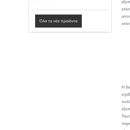
εξοπ
επίσ
αποτ
Όλα τα νέα προϊόντα
επίσ
Η δι
σχεδ
πολλ
εξοπ
Ταυτ
παρα