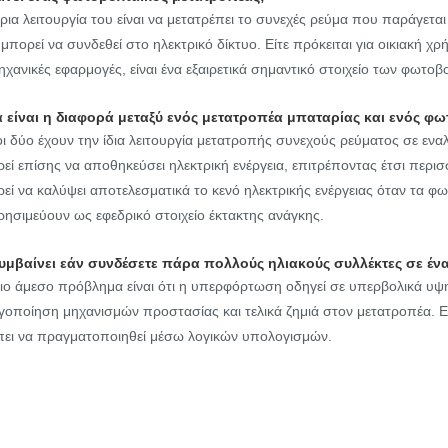
ρια λειτουργία του είναι να μετατρέπει το συνεχές ρεύμα που παράγε
μπορεί να συνδεθεί στο ηλεκτρικό δίκτυο. Είτε πρόκειται για οικιακή χ
ηχανικές εφαρμογές, είναι ένα εξαιρετικά σημαντικό στοιχείο των φωτο
α είναι η διαφορά μεταξύ ενός μετατροπέα μπαταρίας και ενός φ
οι δύο έχουν την ίδια λειτουργία μετατροπής συνεχούς ρεύματος σε ε
εί επίσης να αποθηκεύσει ηλεκτρική ενέργεια, επιτρέποντας έτσι περισ
εί να καλύψει αποτελεσματικά το κενό ηλεκτρικής ενέργειας όταν τα φ
ρησιμεύουν ως εφεδρικό στοιχείο έκτακτης ανάγκης.
συμβαίνει εάν συνδέσετε πάρα πολλούς ηλιακούς συλλέκτες σε έν
ιο άμεσο πρόβλημα είναι ότι η υπερφόρτωση οδηγεί σε υπερβολικά υ
γοποίηση μηχανισμών προστασίας και τελικά ζημιά στον μετατροπέα.
ει να πραγματοποιηθεί μέσω λογικών υπολογισμών.