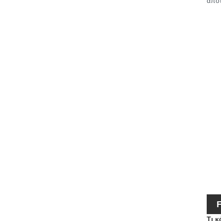
αποτ
Τι 