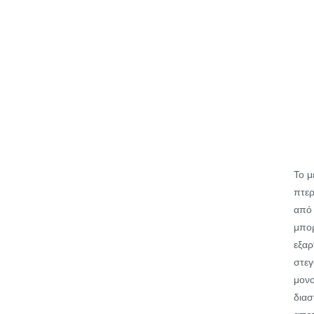
Το μ
πτερ
από 
μπορ
εξαρ
στεγ
μονο
διασ