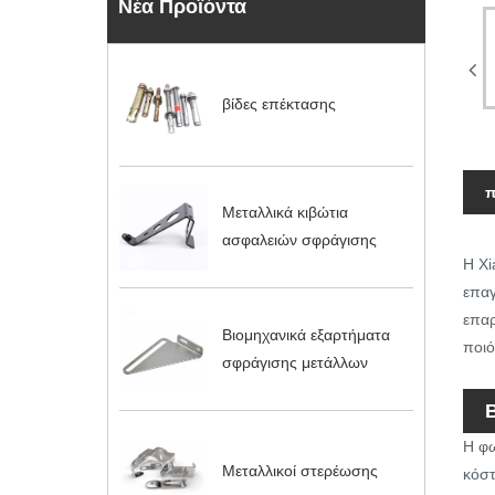
Νέα Προϊόντα
βίδες επέκτασης
π
Μεταλλικά κιβώτια
ασφαλειών σφράγισης
Η Xi
επαγ
επαρ
Βιομηχανικά εξαρτήματα
ποιό
σφράγισης μετάλλων
Η φω
Μεταλλικοί στερέωσης
κόστ