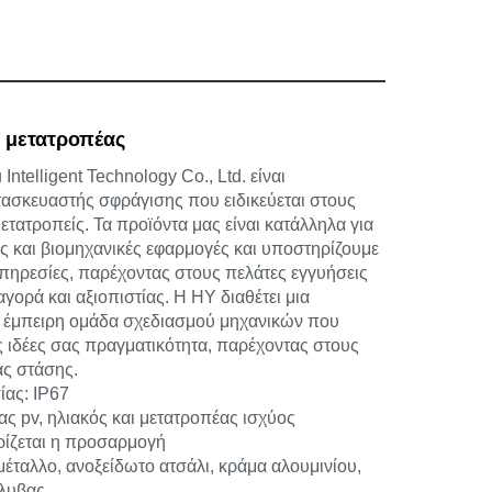
 μετατροπέας
ntelligent Technology Co., Ltd. είναι
τασκευαστής σφράγισης που ειδικεύεται στους
τατροπείς. Τα προϊόντα μας είναι κατάλληλα για
ές και βιομηχανικές εφαρμογές και υποστηρίζουμε
υπηρεσίες, παρέχοντας στους πελάτες εγγυήσεις
ορά και αξιοπιστίας. Η HY διαθέτει μια
ι έμπειρη ομάδα σχεδιασμού μηχανικών που
ις ιδέες σας πραγματικότητα, παρέχοντας στους
ας στάσης.
ας: IP67
ς pv, ηλιακός και μετατροπέας ισχύος
ίζεται η προσαρμογή
 μέταλλο, ανοξείδωτο ατσάλι, κράμα αλουμινίου,
άλυβας