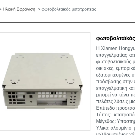
>
Ηλιακή Σφράγιση
> φωτοβολταϊκός μετατροπέας
φωτοβολταϊκός
Η Xiamen Hongyu I
επαγγελματίας κα
φωτοβολταϊκούς με
οικιακές, εμπορικ
εξατομικευμένες 
πρόσβασης στην αγ
επαγγελματική κα
μπορεί να κάνει τ
πελάτες λύσεις μι
Επίπεδο προστασί
Τύπος: μετατροπέα
Μέγεθος: Υποστηρ
Υλικό: αλουμίνιο,
γαλβανισμένος χ