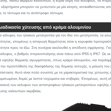
υσης. Μέσω ακριβών καλουπιών, η κύρια δομή του κελύφους, τα πτερύ
 εξαρτήματα μπορούν να χυτευτούν με μία κίνηση, αντικαθιστώντας απ
 το τέντωμα και το αντίστροφο τέντωμα.
Διαδικασία χύτευσης από κράμα αλουμινίου
το κέλυφος του ηλιακού μετατροπέα για τον ίδιο τον μετατροπέα, τα εσω
ότητας, επομένως η απαγωγή θερμότητας είναι η κορυφαία προτεραιότ
ότητα προς τα έξω. Στη συνέχεια ακολουθεί η απόδοση σφράγισης. Γι
κέλυφος, ο βαθμός στεγανοποίησης είναι πάνω από IP65 ή IP67. Ως εκ
ά υψηλής θερμικής αγωγιμότητας, όπως κράμα αλουμινίου, και περιλα
την προϋπόθεση της διασφάλισης της δομικής αντοχής, η μείωση του β
τάσταση. Αυτό είναι πολύ συνεπές με τα χαρακτηριστικά της χύτευσης
ματωμένες δομές με λεπτά τοιχώματα και στιβαρές. Επομένως, αυτή είνα
σκευή των κελυφών των αντιστροφέων ηλιακών μετατροπέων υψηλής ισ
υσης καλουπιών ακριβείας.