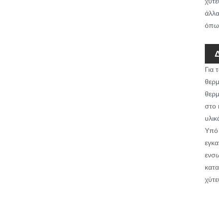
χύτε
άλλα
όπως
Για 
θερμ
θερμ
στο 
υλικ
Υπό 
εγκα
ενσω
κατα
χύτε