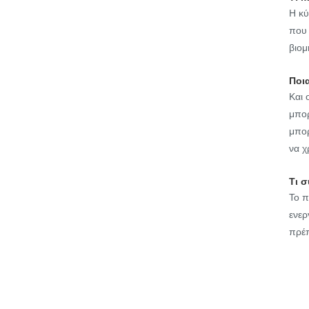
Η κύ
που 
βιομ
Ποι
Και 
μπορ
μπορ
να χ
Τι 
Το π
ενερ
πρέπ