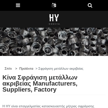
Σπίτι
>
Προϊόντα
> Σφράγιση μετάλλων ακριβείας
Κίνα Σφράγιση μετάλλων
ακριβείας Manufacturers,
Suppliers, Factory
Η HY είναι επαγγελματίας κατασκευαστής μήτρας σφράγισης