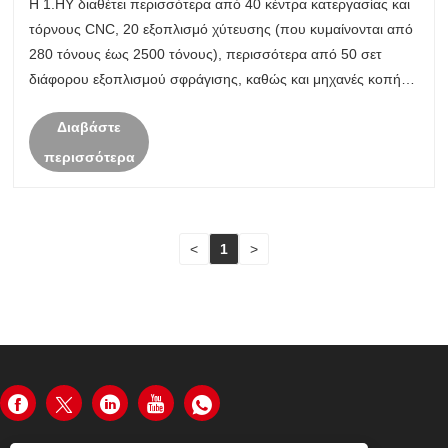
Η 1.HY διαθέτει περισσότερα από 40 κέντρα κατεργασίας και
τόρνους CNC, 20 εξοπλισμό χύτευσης (που κυμαίνονται από
280 τόνους έως 2500 τόνους), περισσότερα από 50 σετ
διάφορου εξοπλισμού σφράγισης, καθώς και μηχανές κοπής
σύρματος, υδραυλικά ψαλίδια και μύλοι ακριβείας ,
Διαβάστε
περισσότερα από 20 σετ εξοπλι......
περισσότερα
<
1
>