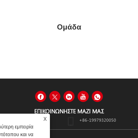
Ομάδα
ΕΠΙΚΟΙΝΩΝΉΣΤΕ ΜΑΖΊ ΜΑΣ
X
N, XIAMEN, ΚΊΝΑ
+86-19979320050
ύτερη εμπειρία
στότοπου και να