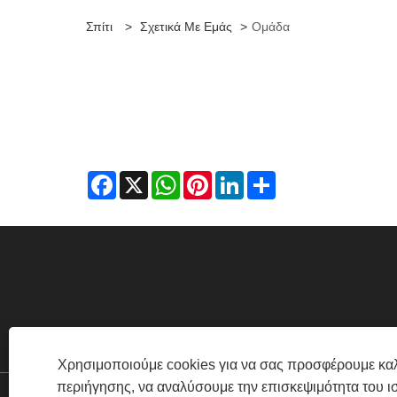
Σπίτι
>
Σχετικά Με Εμάς
>
Ομάδα
Facebook
X
WhatsApp
Pinterest
LinkedIn
Share
TONGZHONG ROAD, ΠΕΡΙΟΧΉ TONGA
Χρησιμοποιούμε cookies για να σας προσφέρουμε καλ
περιήγησης, να αναλύσουμε την επισκεψιμότητα του ι