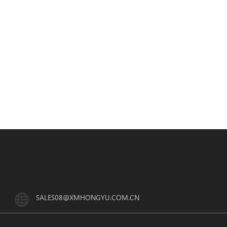
SALES08@XMHONGYU.COM.CN