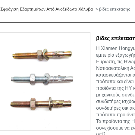
>
Σφράγιση Εξαρτημάτων Από Ανοξείδωτο Χάλυβα
> βίδες επέκτασης
βίδες επέκτασ
Η Xiamen Hongyu I
εμπειρία εξαγωγή
Ευρώπη, τις Ηνωμέ
Νοτιοανατολική Α
κατασκευάζονται 
πρότυπα και είναι
προϊόντα της HY 
μηχανικούς συνδε
συνδετήρες ισχύο
συνδετήρες οικιακ
πρότυπα προϊόντ
Τα προϊόντα της 
συνεχίσουμε να ε
μαζί.