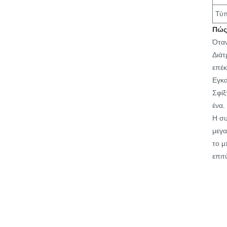
Τύπ
Πώς
Όταν
Διάτ
επέκ
Εγκα
Σφίξ
ένα.
Η συ
μεγα
το μ
επιτ