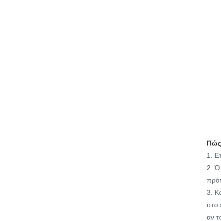
Πώς
1. Ε
2. Ό
πρότ
3. Κ
στο 
αν τ