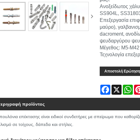
Ανοξείδωτος χάλ
SS904L, SS3180
Επεξεργασία επιφα
μαύρο), γαλβανισ
dacroment, ανοδίω
ψευδαργύρου ψε
Μέγεθος: M5-M42
Τεχνολογία επεξε
Αποστολή Ερώτηση
Facebook
X
Wh
εριγραφή προϊόντος
πουλόνια επέκτασης είναι ειδικοί συνδετήρες με σπείρωμα που καθορ
λισμό σε τοίχους, δάπεδα και στήλες.