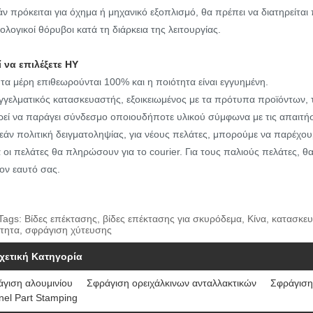
άν πρόκειται για όχημα ή μηχανικό εξοπλισμό, θα πρέπει να διατηρείται
ολογικοί θόρυβοι κατά τη διάρκεια της λειτουργίας.
ί να επιλέξετε HY
τα μέρη επιθεωρούνται 100% και η ποιότητα είναι εγγυημένη.
γελματικός κατασκευαστής, εξοικειωμένος με τα πρότυπα προϊόντων,
εί να παράγει σύνδεσμο οποιουδήποτε υλικού σύμφωνα με τις απαιτή
άν πολιτική δειγματοληψίας, για νέους πελάτες, μπορούμε να παρέχου
 οι πελάτες θα πληρώσουν για το courier. Για τους παλιούς πελάτες, 
τον εαυτό σας.
Tags: Βίδες επέκτασης, βίδες επέκτασης για σκυρόδεμα, Κίνα, κατασκ
τητα, σφράγιση χύτευσης
χετική Κατηγορία
γιση αλουμινίου
Σφράγιση ορειχάλκινων ανταλλακτικών
Σφράγιση
nel Part Stamping