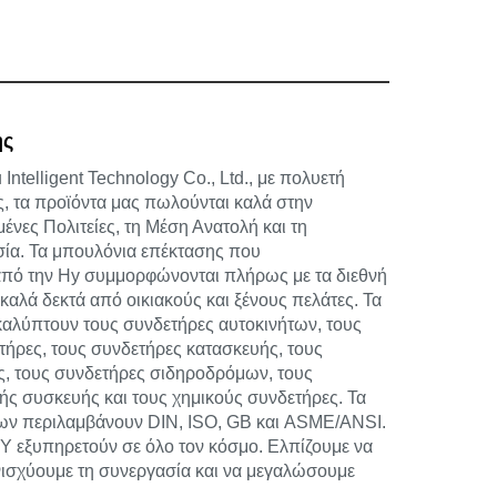
ης
ntelligent Technology Co., Ltd., με πολυετή
ς, τα προϊόντα μας πωλούνται καλά στην
νες Πολιτείες, τη Μέση Ανατολή και τη
σία. Τα μπουλόνια επέκτασης που
από την Hy συμμορφώνονται πλήρως με τα διεθνή
 καλά δεκτά από οικιακούς και ξένους πελάτες. Τα
καλύπτουν τους συνδετήρες αυτοκινήτων, τους
τήρες, τους συνδετήρες κατασκευής, τους
ς, τους συνδετήρες σιδηροδρόμων, τους
ής συσκευής και τους χημικούς συνδετήρες. Τα
ων περιλαμβάνουν DIN, ISO, GB και ASME/ANSI.
HY εξυπηρετούν σε όλο τον κόσμο. Ελπίζουμε να
νισχύουμε τη συνεργασία και να μεγαλώσουμε