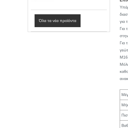
Επι
Υπάρ
διασ
Όλα τα νέα προϊόντα
για 
Για 
στην
Για 
γεώτ
M16 
Μόλι
καθο
ανακ
Μέγ
Μή
Πισ
Βα