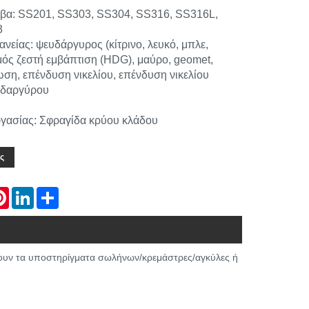
υβα: SS201, SS303, SS304, SS316, SS316L,
3
νείας: ψευδάργυρος (κίτρινο, λευκό, μπλε,
μός ζεστή εμβάπτιση (HDG), μαύρο, geomet,
ση, επένδυση νικελίου, επένδυση νικελίου
υδαργύρου
ργασίας: Σφραγίδα κρύου κλάδου
ς
atsApp
Pinterest
LinkedIn
Share
ίζουν τα υποστηρίγματα σωλήνων/κρεμάστρες/αγκύλες ή