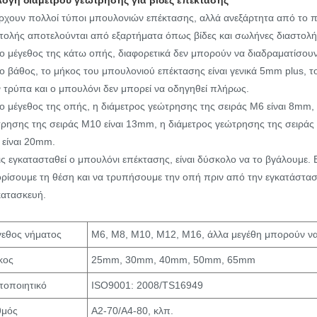
λογή διαμέτρου γεώτρησης για βίδες επέκτασης
χουν πολλοί τύποι μπουλονιών επέκτασης, αλλά ανεξάρτητα από το ποια,
τολής αποτελούνται από εξαρτήματα όπως βίδες και σωλήνες διαστολή
το μέγεθος της κάτω οπής, διαφορετικά δεν μπορούν να διαδραματίσουν
το βάθος, το μήκος του μπουλονιού επέκτασης είναι γενικά 5mm plus, 
 τρύπα και ο μπουλόνι δεν μπορεί να οδηγηθεί πλήρως.
το μέγεθος της οπής, η διάμετρος γεώτρησης της σειράς M6 είναι 8mm,
ρησης της σειράς M10 είναι 13mm, η διάμετρος γεώτρησης της σειράς 
είναι 20mm.
ς εγκατασταθεί ο μπουλόνι επέκτασης, είναι δύσκολο να το βγάλουμε
ρίσουμε τη θέση και να τρυπήσουμε την οπή πριν από την εγκατάσταση.
ατασκευή.
εθος νήματος
M6, M8, M10, M12, M16, άλλα μεγέθη μπορούν 
κος
25mm, 30mm, 40mm, 50mm, 65mm
τοποιητικό
ISO9001: 2008/TS16949
θμός
A2-70/A4-80, κλπ.