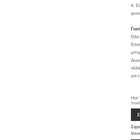
4. Ε
φυσι
Γιατ
Όλα 
Επαγ
μπορ
Δωρε
αλλά
για 
Hot 
ποιό
Σ
Σφρά
Inco