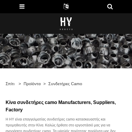
Σπίτι
>
Προϊόντα
>
Συνδετήρες Camo
Κίνα συνδετήρες camo Manufacturers, Suppliers,
Factory
Η HY είναι επαγγελματίας συνδετήρες camo κατασκευαστής και
προμηθευτής στην Κίνα. Καλώς ήρθατε στο εργοστάσιό μας για να
αγοράσετε συνδετήρες camo. Τα υψηλής ποιότητας προϊόντα μας δεν