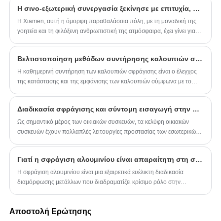
της εμβέλειας της εταιρείας πέρα ​​από τις υπάρχουσες αγορές και στην
Η σινο-εξωτερική συνεργασία ξεκίνησε με επιτυχία, η Xiamen Zhongshan Road είναι μάρτυρας φιλίας και συνεργασίας
αξιοποίηση της αυξανόμενης ζήτησης. Υψηλής ποιότητας μεταλλικές
στάμπες από τη Μέση Ανατολή.
Η Xiamen, αυτή η όμορφη παραθαλάσσια πόλη, με τη μοναδική της
γοητεία και τη φιλόξενη ανθρωπιστική της ατμόσφαιρα, έχει γίνει για
άλλη μια φορά μάρτυρας της σινο-εξωτερικής συνεργασίας. Κάτω από
τον προσεκτικό σχεδιασμό και την οργάνωση του Τμήματος
Βελτιστοποίηση μεθόδων συντήρησης καλουπιών σφράγισης
Εξωτερικού Εμπορίου, το HY καλωσόρισε το δοκιμαστικό πέρασμα
του έργου 400 αξόνων. Με την επιτυχή ολοκλήρωση του έργου, όχι
Η καθημερινή συντήρηση των καλουπιών σφράγισης είναι ο έλεγχος
μόνο θερίσαμε επιχειρηματική επιτυχία, αλλά αφήσαμε επίσης ίχνη
της κατάστασης και της εμφάνισης των καλουπιών σύμφωνα με το
σινο-ξένης φιλίας στους δρόμους και τα σοκάκια της οδού Xiamen
σημείο αναφοράς συντήρησης, το σχέδιο συντήρησης και τις
Zhongshan.
απαιτήσεις συντήρησης, ώστε να εντοπιστούν και να εξαλειφθούν τα
Διαδικασία σφράγισης και σύντομη εισαγωγή στην παραγωγή κελύφους οικιακών συσκευών
σφάλματα όσο το δυνατόν νωρίτερα.
Ως σημαντικό μέρος των οικιακών συσκευών, τα κελύφη οικιακών
συσκευών έχουν πολλαπλές λειτουργίες προστασίας των εσωτερικών
εξαρτημάτων, βελτίωσης της εμφάνισης του προϊόντος και ενίσχυσης
της δομικής αντοχής.
Γιατί η σφράγιση αλουμινίου είναι απαραίτητη στη σύγχρονη κατασκευή;
Η σφράγιση αλουμινίου είναι μια εξαιρετικά ευέλικτη διαδικασία
διαμόρφωσης μετάλλων που διαδραματίζει κρίσιμο ρόλο στην
κατασκευή εξαρτημάτων που χρησιμοποιούνται σε πολλές
βιομηχανίες, από την αυτοκινητοβιομηχανία και την αεροδιαστημική
Αποστολή Ερώτησης
έως τα ηλεκτρονικά και τα καταναλωτικά αγαθά. Αυτή η μέθοδος