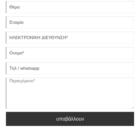
μορφοποίησης ακριβείας περιλαμβάνει την πίεση φύλλων αλουμινίου
σε επιθυμητές φόρμες χρησιμοποιώντας ειδικά σχεδιασμένες μήτρες
και ισχυρά μηχανήματα σφράγισης. Με την Xiamen Hongyu Intelligent
Technology Co., Ltd., αποκτάτε πρόσβαση σε επαγγελματικές
υπηρεσίες σφράγισης αλουμινίου που πληρούν αυστηρά πρότυπα
ποιότητας και περίπλοκες απαιτήσεις σχεδιασμού.
υποβάλλουν