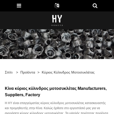
Σπίτι
>
Προϊόντα
>
Κύριος Κύλινδρος Μοτοσυκλέτας
Κίνα κύριος κύλινδρος μοτοσυκλέτας Manufacturers,
Suppliers, Factory
Η HY είναι επαγγελματίας κύριος κύλινδρος μοτοσυκλέτας κατασκευαστής
και προμηθευτής στην Κίνα. Καλώς ήρθατε στο εργοστάσιό μας για να
αγοράσετε κύριος κύλινδρος μοτοσυκλέτας. Τα υψηλής ποιότητας προϊόντα