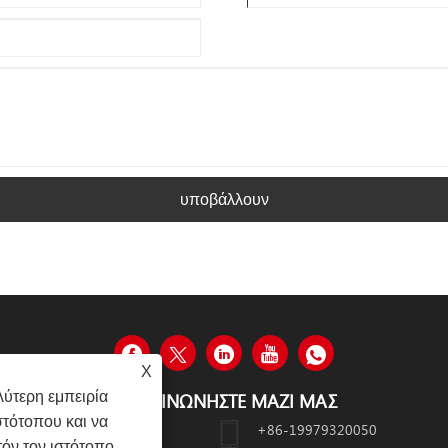
υποβάλλουν
X
ύτερη εμπειρία
ΕΠΙΚΟΙΝΩΝΉΣΤΕ ΜΑΖΊ ΜΑΣ
στότοπου και να
N, XIAMEN, ΚΊΝΑ
+86-19979320050
όν τον ιστότοπο,