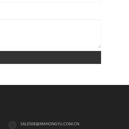
SALES08@XMHONGYU.COM.CN