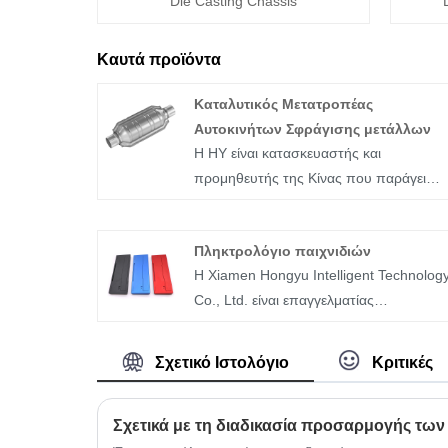
Die Casting Chassis
Καυτά προϊόντα
Καταλυτικός Μετατροπέας
Αυτοκινήτων Σφράγισης μετάλλων
Η HY είναι κατασκευαστής και
προμηθευτής της Κίνας που παράγει
κυρίως Καταλυτικό Μετατροπέα
Αυτοκινήτων Σφράγισης μετάλλων με
Πληκτρολόγιο παιχνιδιών
πολυετή εμπειρία. Ελπίζω να
Η Xiamen Hongyu Intelligent Technolog
οικοδομήσουμε επιχειρηματική σχέση μα
Co., Ltd. είναι επαγγελματίας
σας.
κατασκευαστής πληκτρολογίων
παιχνιδιών και προμηθευτής one-stop
Σχετικό Ιστολόγιο
Κριτικές
στην Κίνα. Έχει εμπλακεί βαθιά στον
τομέα των περιφερειακών esports,
χρησιμοποιώντας καινοτόμες τεχνολογίε