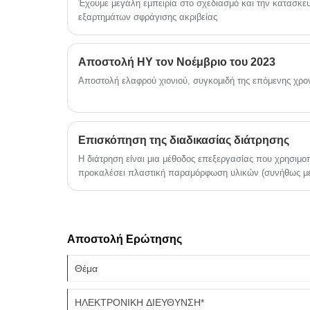
και αυστηρό έλεγχο ποιότητας για να
Έχουμε μεγάλη εμπειρία στο σχεδιασμό και την κατασκε
εξαρτημάτων σφράγισης ακριβείας
δημιουργήσει ένα χαρτοφυλάκιο
προϊόντων Gaming Keyboard που
καλύπτει διάφορα σενάρια. Βασιζόμενος
Αποστολή HY τον Νοέμβριο του 2023
σε ένα πλήρες σύστημα εφοδιαστικής
Αποστολή ελαφρού χιονιού, συγκομιδή της επόμενης χρο
αλυσίδας και δυνατότητες έρευνας και
ανάπτυξης, ανταποκρίνεται πλήρως στι
απαιτήσεις υψηλής ποιότητας μηχανικο
Επισκόπηση της διαδικασίας διάτρησης
πληκτρολογίου των παγκόσμιων
αγοραστών, καθιστώντας μια αξιόπιστη
Η διάτρηση είναι μια μέθοδος επεξεργασίας που χρησιμο
προκαλέσει πλαστική παραμόρφωση υλικών (συνήθως μετ
μάρκα συνεργασίας για πελάτες τόσο στ
σχηματίσει οπές ή άλλα σχέδια στο υλικό.
εσωτερικό όσο και στο εξωτερικό.
Αποστολή Ερώτησης