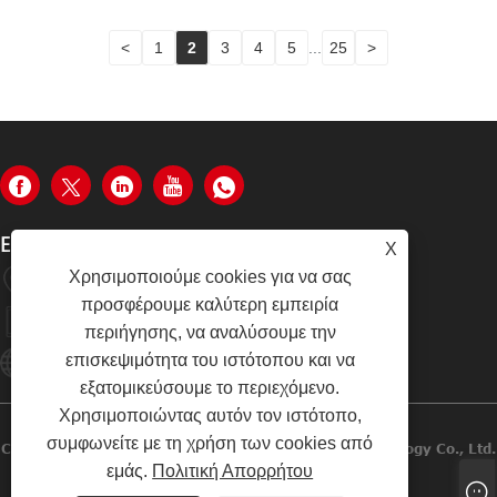
<
1
2
3
4
5
...
25
>
ΕΠΙΚΟΙΝΩΝΉΣΤΕ ΜΑΖΊ ΜΑΣ
X
Χρησιμοποιούμε cookies για να σας
Tongzhong Road, Περιοχή Tongan, Xiamen, Κίνα
προσφέρουμε καλύτερη εμπειρία
+86-19979320050
περιήγησης, να αναλύσουμε την
επισκεψιμότητα του ιστότοπου και να
Sales08@xmhongyu.com.cn
εξατομικεύσουμε το περιεχόμενο.
Χρησιμοποιώντας αυτόν τον ιστότοπο,
συμφωνείτε με τη χρήση των cookies από
Copyright © 2023 Xiamen Hongyu Intelligent Technology Co., Ltd.
εμάς.
Πολιτική Απορρήτου
Με Επιφύλαξη Παντός Δικαιώματος