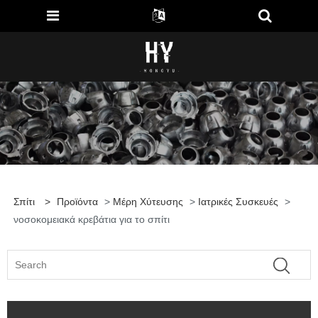
Σπίτι
>
Προϊόντα
>
Μέρη Χύτευσης
>
Ιατρικές Συσκευές
>
νοσοκομειακά κρεβάτια για το σπίτι